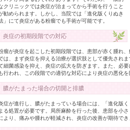
なクリニックでは炎症が治まってから手術を行うこと
が勧められます。しかし、当院では「進化版くりぬき
法」にて炎症がある粉瘤でも手術が可能です。
炎症の初期段階での対応
粉瘤が炎症を起こした初期段階では、患部が赤く腫れ、
では、まず炎症を抑える治療が選択肢として優先されま
て細菌感染を抑え、炎症の拡大を防ぎます。また、必要
も行われ、この段階での適切な対応により炎症の悪化を
膿がたまった場合の切開と排膿
炎症が進行し、膿がたまっている場合には、「進化版く
よる処置が必要です。局所麻酔を行った後、患部を小さ
により、痛みや腫れが軽減され、炎症の改善が期待でき