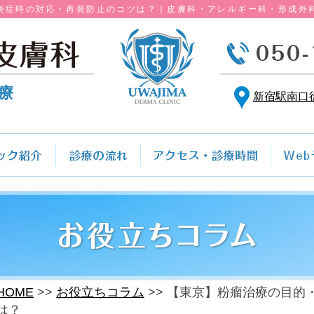
炎症時の対応・再発防止のコツは？｜皮膚科・アレルギー科・形成外
療
新宿駅南口
HOME
お役立ちコラム
【東京】粉瘤治療の目的
は？