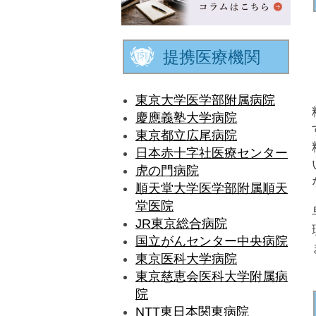
提携医療機関
東京大学医学部附属病院
慶應義塾大学病院
東京都立広尾病院
日本赤十字社医療センター
虎の門病院
順天堂大学医学部附属順天
堂医院
JR東京総合病院
国立がんセンター中央病院
東京医科大学病院
東京慈恵会医科大学附属病
院
NTT東日本関東病院