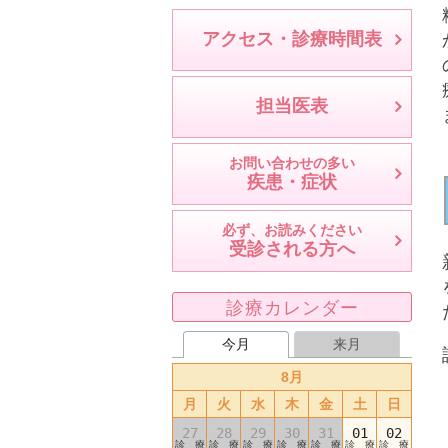
アクセス・診療時間表
担当医表
お問い合わせの多い
疾患・症状
必ず、お読みください
受診される方へ
診療カレンダー
今月
来月
8月
月
火
水
木
金
土
日
27
28
29
30
31
01
02
診 療
診 療
診 療
診 療
診 療
診 療
診 療