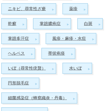
ニキビ、尋常性ざ瘡
薬疹
乾癬
掌蹠膿疱症
白斑
掌蹠多汗症
風疹・麻疹・水痘
ヘルペス
帯状疱疹
いぼ（尋常性疣贅）
水いぼ
円形脱毛症
細菌感染症（蜂窩織炎・丹毒）