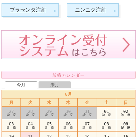
プラセンタ注射
ニンニク注射
診療カレンダー
今月
来月
8月
月
火
水
木
金
土
日
27
28
29
30
31
01
02
診 療
診 療
診 療
診 療
診 療
診 療
診 療
03
04
05
06
07
08
09
診 療
診 療
診 療
診 療
診 療
診 療
診 療
10
11
12
13
14
15
16