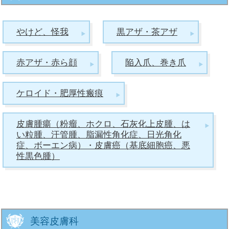
やけど、怪我
黒アザ・茶アザ
赤アザ・赤ら顔
陥入爪、巻き爪
ケロイド・肥厚性瘢痕
皮膚腫瘍（粉瘤、ホクロ、石灰化上皮腫、は
い粒腫、汗管腫、脂漏性角化症、日光角化
症、ボーエン病）・皮膚癌（基底細胞癌、悪
性黒色腫）
美容皮膚科