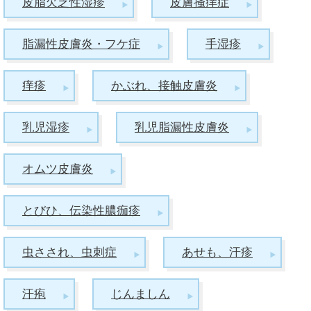
皮脂欠乏性湿疹
皮膚掻痒症
脂漏性皮膚炎・フケ症
手湿疹
痒疹
かぶれ、接触皮膚炎
乳児湿疹
乳児脂漏性皮膚炎
オムツ皮膚炎
とびひ、伝染性膿痂疹
虫さされ、虫刺症
あせも、汗疹
汗疱
じんましん