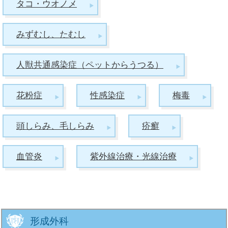
タコ・ウオノメ
みずむし、たむし
人獣共通感染症（ペットからうつる）
花粉症
性感染症
梅毒
頭しらみ、毛しらみ
疥癬
血管炎
紫外線治療・光線治療
形成外科