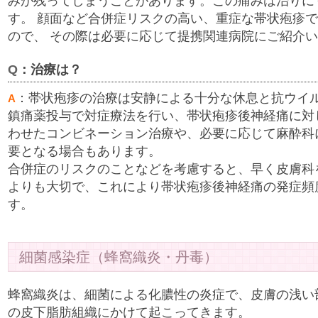
みが残ってしまうことがあります。この痛みは治りに
す。 顔面など合併症リスクの高い、重症な帯状疱疹
ので、 その際は必要に応じて提携関連病院にご紹介
Q
：治療は？
：帯状疱疹の治療は安静による十分な休息と抗ウイ
A
鎮痛薬投与で対症療法を行い、帯状疱疹後神経痛に対
わせたコンビネーション治療や、必要に応じて麻酔科
要となる場合もあります。
合併症のリスクのことなどを考慮すると、早く皮膚科
よりも大切で、これにより帯状疱疹後神経痛の発症頻
す。
細菌感染症（蜂窩織炎・丹毒）
蜂窩織炎は、細菌による化膿性の炎症で、皮膚の浅い
の皮下脂肪組織にかけて起こってきます。