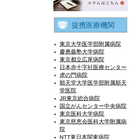
提携医療機関
東京大学医学部附属病院
慶應義塾大学病院
東京都立広尾病院
日本赤十字社医療センター
虎の門病院
順天堂大学医学部附属順天
堂医院
JR東京総合病院
国立がんセンター中央病院
東京医科大学病院
東京慈恵会医科大学附属病
院
NTT東日本関東病院