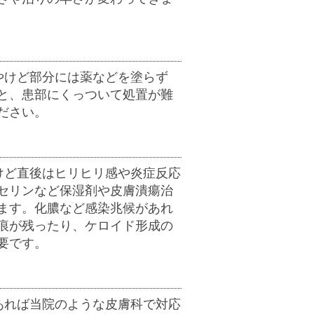
やけど部分には薬などを塗らず
と、患部にくっついて処置が難
ださい。
けど直後はヒリヒリ感や炎症反応
セリンなど保湿剤や皮膚潰瘍治
ます。化膿など感染兆候があれ
痕が残ったり、ケロイド形成の
要です。
あれば当院のような皮膚科で対応