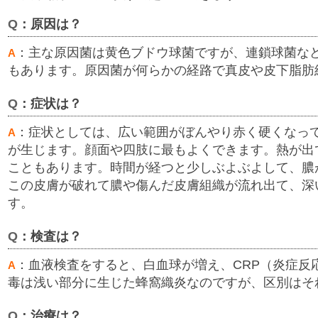
Q
：原因は？
：主な原因菌は黄色ブドウ球菌ですが、連鎖球菌な
A
もあります。原因菌が何らかの経路で真皮や皮下脂肪
Q
：症状は？
：症状としては、広い範囲がぼんやり赤く硬くなっ
A
が生じます。顔面や四肢に最もよくできます。熱が出
こともあります。時間が経つと少しぶよぶよして、膿
この皮膚が破れて膿や傷んだ皮膚組織が流れ出て、深
す。
Q
：検査は？
：血液検査をすると、白血球が増え、CRP（炎症反
A
毒は浅い部分に生じた蜂窩織炎なのですが、区別はそ
Q
：治療は？