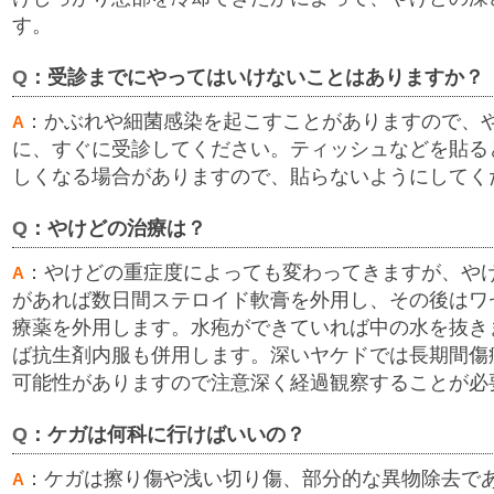
す。
Q
：受診までにやってはいけないことはありますか？
：かぶれや細菌感染を起こすことがありますので、
A
に、すぐに受診してください。ティッシュなどを貼る
しくなる場合がありますので、貼らないようにしてく
Q
：やけどの治療は？
：やけどの重症度によっても変わってきますが、や
A
があれば数日間ステロイド軟膏を外用し、その後はワ
療薬を外用します。水疱ができていれば中の水を抜き
ば抗生剤内服も併用します。深いヤケドでは長期間傷
可能性がありますので注意深く経過観察することが必
Q
：ケガは何科に行けばいいの？
：ケガは擦り傷や浅い切り傷、部分的な異物除去で
A