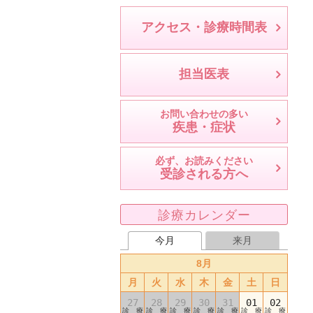
アクセス・診療時間表
担当医表
お問い合わせの多い
疾患・症状
必ず、お読みください
受診される方へ
診療カレンダー
今月
来月
8月
月
火
水
木
金
土
日
27
28
29
30
31
01
02
診 療
診 療
診 療
診 療
診 療
診 療
診 療