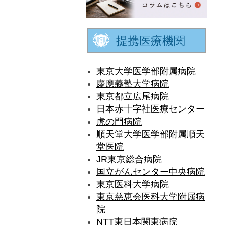
提携医療機関
東京大学医学部附属病院
慶應義塾大学病院
東京都立広尾病院
日本赤十字社医療センター
虎の門病院
順天堂大学医学部附属順天
堂医院
JR東京総合病院
国立がんセンター中央病院
東京医科大学病院
東京慈恵会医科大学附属病
院
NTT東日本関東病院