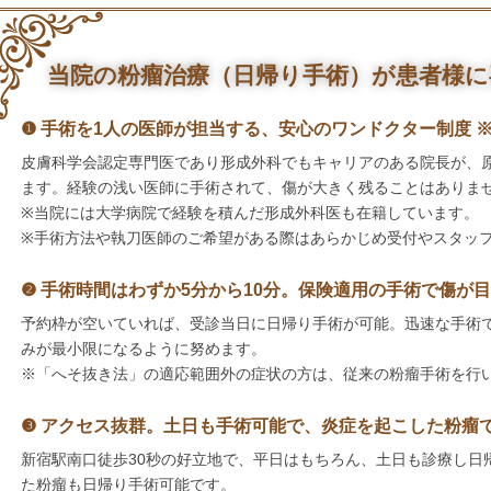
当院の粉瘤治療（日帰り手術）が患者様に
❶ 手術を1人の医師が担当する、安心のワンドクター制度 
皮膚科学会認定専門医であり形成外科でもキャリアのある院長が、
ます。経験の浅い医師に手術されて、傷が大きく残ることはありま
※当院には大学病院で経験を積んだ形成外科医も在籍しています。
※手術方法や執刀医師のご希望がある際はあらかじめ受付やスタッ
❷ 手術時間はわずか5分から10分。保険適用の手術で傷が
予約枠が空いていれば、受診当日に日帰り手術が可能。迅速な手術
みが最小限になるように努めます。
※「へそ抜き法」の適応範囲外の症状の方は、従来の粉瘤手術を行
❸ アクセス抜群。土日も手術可能で、炎症を起こした粉瘤
新宿駅南口徒歩30秒の好立地で、平日はもちろん、土日も診療し日
た粉瘤も日帰り手術可能です。