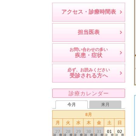
アクセス・診療時間表
担当医表
お問い合わせの多い
疾患・症状
必ず、お読みください
受診される方へ
診療カレンダー
今月
来月
8月
月
火
水
木
金
土
日
27
28
29
30
31
01
02
診 療
診 療
診 療
診 療
診 療
診 療
診 療