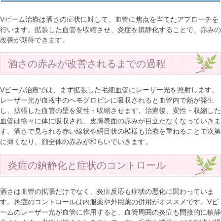
Vビーム治療は酒さの症状に対して、血管に焦点を当てたアプローチを
行います。拡張した血管を収縮させ、炎症を鎮静化することで、赤みの
改善が期待できます。
酒さの赤みが改善されるまでの過程
Vビーム治療では、まず拡張した毛細血管にレーザー光を照射します。
レーザー光が血液中のヘモグロビンに吸収されると血管内で熱が発生
し、拡張した血管の壁を変性・収縮させます。治療後、変性・収縮した
血管は徐々に体に吸収され、皮膚表面の赤みが目立たなくなっていきま
す。酒さで見られる赤い線状や網目状の模様も治療を重ねることで次第
に薄くなり、顔全体の赤みが和らいでいきます。
炎症の鎮静化と症状のコントロール
酒さは血管の拡張だけでなく、炎症反応も症状の悪化に関わっていま
す。炎症のコントロールは内服薬や外用薬の併用がオススメです。Vビ
ームのレーザー光が血管に作用すると、血管周囲の炎症も間接的に鎮静