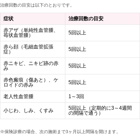
治療回数の目安は以下のとおりです。
症状
治療回数の目安
赤アザ（単純性血管腫、
5回以上
苺状血管腫）
赤ら顔（毛細血管拡張
5回以上
症）
赤ニキビ、ニキビ跡の赤
5回以上
み
赤色瘢痕（傷あと）、ケ
5回以上
ロイドの赤み
老人性血管腫
1～3回
5回以上（定期的に3～4週間
小じわ、しみ、くすみ
の間隔で通う）
※保険診療の場合、次の施術まで3ヶ月以上間隔を開けます。