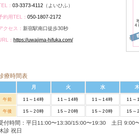
TEL：
03-3373-4112
（よいひふ）
予約用TEL：
050-1807-2172
アクセス：
新宿駅南口徒歩30秒
URL：
https://uwajima-hifuka.com/
診療時間表
月
火
水
午前
11～14時
11～14時
11～14時
11～
午後
15～20時
15～20時
15～20時
15～
受付時間：平日11:00〜13:30/15:00〜19:30 土日 9:00〜12
休診 祝日