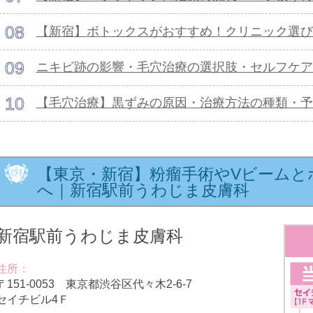
【新宿】ボトックスがおすすめ！クリニック選び
ニキビ跡の影響・毛穴治療の選択肢・セルフケア
【毛穴治療】黒ずみの原因・治療方法の種類・予
【東京・新宿】粉瘤手術やVビームと
へ｜新宿駅前うわじま皮膚科
新宿駅前うわじま皮膚科
住所：
〒151-0053 東京都渋谷区代々木2-6-7
セイチビル4Ｆ