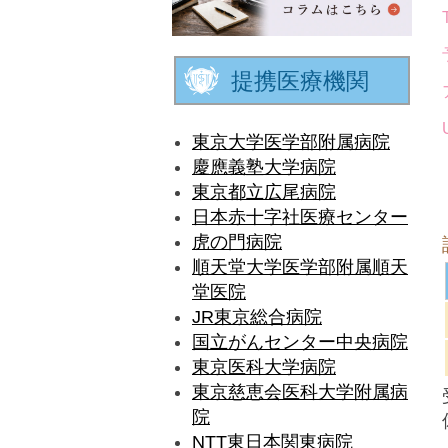
提携医療機関
東京大学医学部附属病院
慶應義塾大学病院
東京都立広尾病院
日本赤十字社医療センター
虎の門病院
順天堂大学医学部附属順天
堂医院
JR東京総合病院
国立がんセンター中央病院
東京医科大学病院
東京慈恵会医科大学附属病
院
NTT東日本関東病院