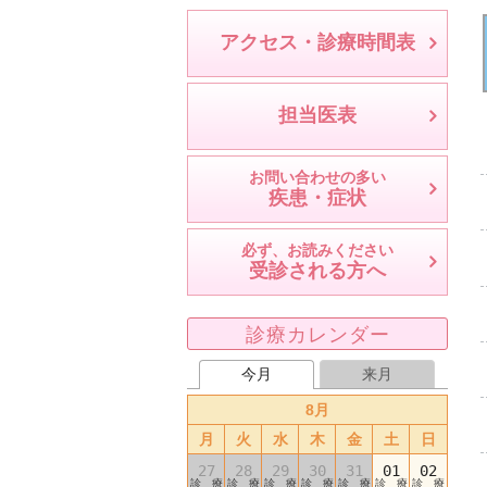
アクセス・診療時間表
担当医表
お問い合わせの多い
疾患・症状
必ず、お読みください
受診される方へ
診療カレンダー
今月
来月
8月
月
火
水
木
金
土
日
27
28
29
30
31
01
02
診 療
診 療
診 療
診 療
診 療
診 療
診 療