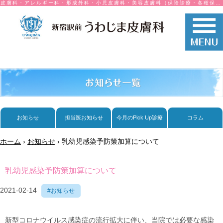
皮膚科・アレルギー科・形成外科・小児皮膚科・美容皮膚科（保険診療・各種保険取り扱い）
お知らせ
担当医お知らせ
今月のPick Up診療
コラム
ホーム
›
お知らせ
›
乳幼児感染予防策加算について
乳幼児感染予防策加算について
2021-02-14
#お知らせ
新型コロナウイルス感染症の流行拡大に伴い、
当院では必要な感染