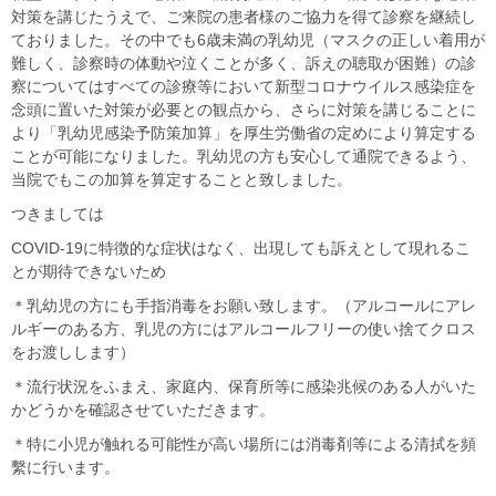
対策を講じたうえで、
ご来院の患者様のご協力を得て診察を継続し
ておりました。
その中でも6歳未満の乳幼児（マスクの正しい着用が
難しく、
診察時の体動や泣くことが多く、訴えの聴取が困難）
の診
察についてはすべての診療等において新型コロナウイルス感染
症を
念頭に置いた対策が必要との観点から、
さらに対策を講じることに
より「乳幼児感染予防策加算」を厚生労
働省の定めにより算定する
ことが可能になりました。
乳幼児の方も安心して通院できるよう、
当院でもこの加算を算定することと致しました。
つきましては
COVID-19に特徴的な症状はなく、
出現しても訴えとして現れるこ
とが期待できないため
＊乳幼児の方にも手指消毒をお願い致します。（
アルコールにアレ
ルギーのある方、
乳児の方にはアルコールフリーの使い捨てクロス
をお渡しします）
＊流行状況をふまえ、家庭内、
保育所等に感染兆候のある人がいた
かどうかを確認させていただき
ます。
＊
特に小児が触れる可能性が高い場所には消毒剤等による清拭を頻
繫
に行います。