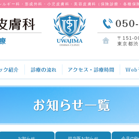
レルギー科・形成外科・小児皮膚科・美容皮膚科（保険診療・各種保
〒151-0
療
東京都渋
お知らせ
担当医お知らせ
今月のPi