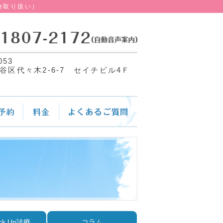
険取り扱い）
053
谷区代々木2-6-7 セイチビル4Ｆ
ck Up診療
コラム