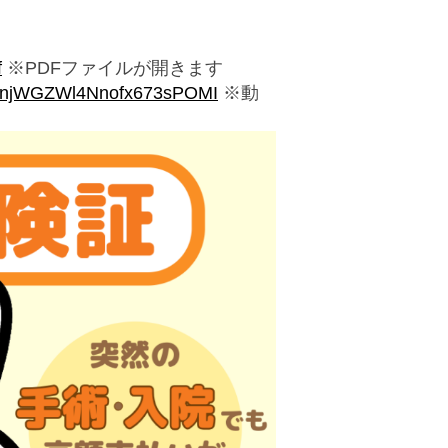
f
※PDFファイルが開きます
nWgnjWGZWl4Nnofx673sPOMI
※動