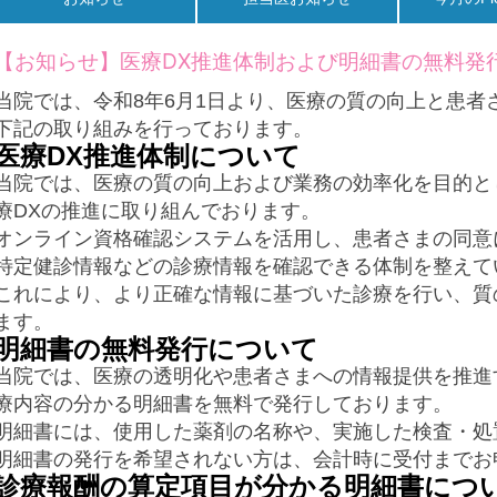
【お知らせ】医療DX推進体制および明細書の無料発
当院では、令和8年6月1日より、医療の質の向上と患者
下記の取り組みを行っております。
医療DX推進体制について
当院では、医療の質の向上および業務の効率化を目的と
療DXの推進に取り組んでおります。
オンライン資格確認システムを活用し、患者さまの同意
特定健診情報などの診療情報を確認できる体制を整えて
これにより、より正確な情報に基づいた診療を行い、質
ます。
明細書の無料発行について
当院では、医療の透明化や患者さまへの情報提供を推進
療内容の分かる明細書を無料で発行しております。
明細書には、使用した薬剤の名称や、実施した検査・処
明細書の発行を希望されない方は、会計時に受付までお
診療報酬の算定項目が分かる明細書につ