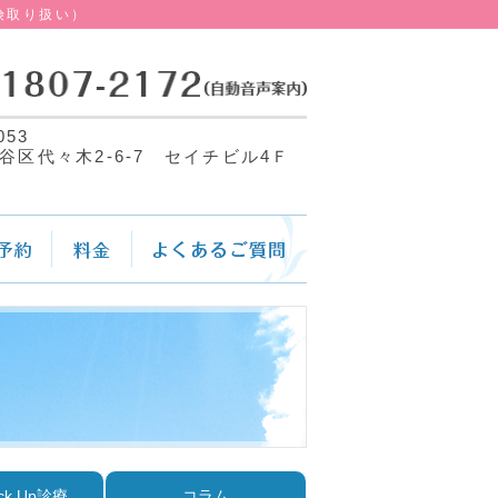
険取り扱い）
053
谷区代々木2-6-7 セイチビル4Ｆ
ck Up診療
コラム