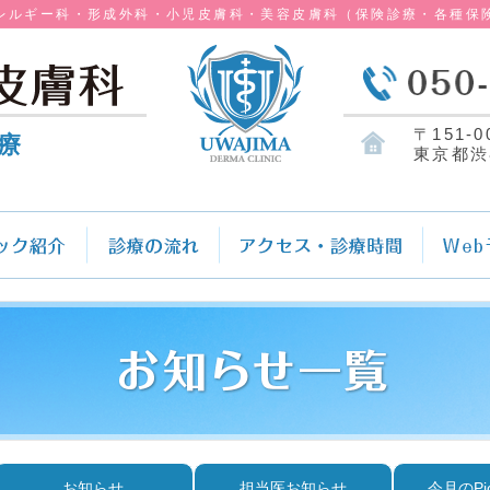
レルギー科・形成外科・小児皮膚科・美容皮膚科（保険診療・各種保
〒151-0
療
東京都渋
お知らせ
担当医お知らせ
今月のPi